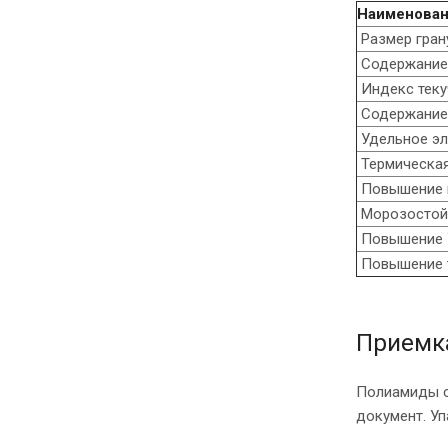
Наименован
Размер гран
Содержание
Индекс теку
Содержание 
Удельное эл
Термическая
Повышение м
Морозостой
Повышение У
Повышение т
Приемка
Полиамиды с
документ. Уп