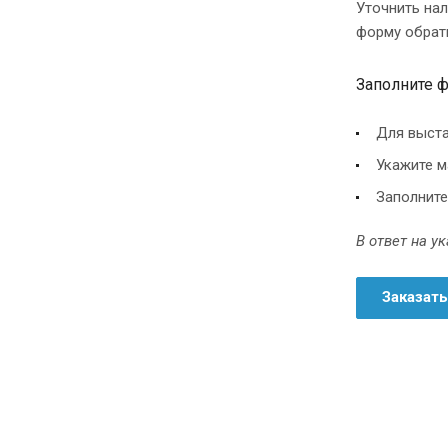
Уточнить на
форму обратн
Заполните ф
Для выста
Укажите м
Заполните
В ответ на у
Заказать