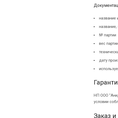
Документац
название 
название,
№ партии
вес парти
техническ
дату прои
используе
Гаранти
НП ООО "Анид
условии собл
Заказ и