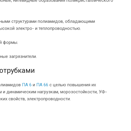
бные, нитевидные образования поликристаллического
альными структурами полиамидов, обладающими
высокой электро- и теплопроводностью.
й формы.
ные загрязнители.
нотрубками
полиамидов
ПА 6
и
ПА 66
с целью повышения их
им и динамическим нагрузкам, морозостойкости, УФ-
ских свойств, электропроводности.