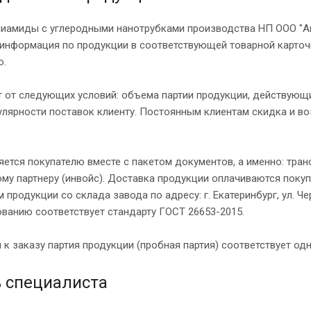
лиамиды с углеродными нанотрубками производства НП ООО "Ан
 информация по продукции в соответствующей товарной карточк
ю.
 от следующих условий: объема партии продукции, действующи
улярности поставок клиенту. Постоянным клиентам скидка и в
яется покупателю вместе с пакетом документов, а именно: тран
му партнеру (инвойс). Доставка продукции оплачиваются поку
продукции со склада завода по адресу: г. Екатеринбург, ул. Ч
ванию соответствует стандарту ГОСТ 26653-2015.
к заказу партия продукции (пробная партия) соответствует одно
 специалиста