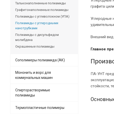
Углеродные 
Тальконаполненные полиамиды
графита цил
Графитонаполненные полиамиды
Полиамиды с углеволокном (УПА)
Углеродные 
Полиамиды с углеродными
удивительным
нанотрубками
Полиамиды с дисульфидом
Внешний вид
молибдена
Окрашенные полиамиды
Главное пр
Произв
Сополимеры полиамида (АК)
Мононить и ворс для
ПА-УНТ пред
коммунальных машин
эксплуатацио
стойкости, т
Спирторастворимые
полиамиды
Основные
Термопластичные полимеры