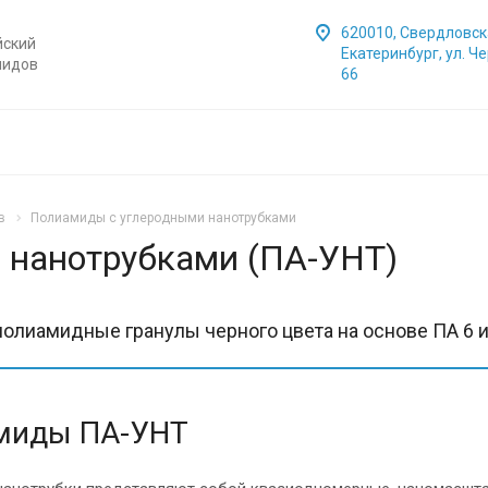
620010, Свердловска
йский
Екатеринбург, ул. Ч
мидов
66
в
Полиамиды с углеродными нанотрубками
 нанотрубками (ПА-УНТ)
олиамидные гранулы черного цвета на основе ПА 6 и
миды ПА-УНТ