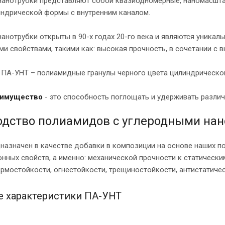
нанотрубки представляют собой квазиодномерные, наномасшта
индрической формы с внутренним каналом.
нанотрубки открыты в 90-х годах 20-го века и являются уник
и свойствами, такими как: высокая прочность, в сочетании с 
 ПА-УНТ – полиамидные гранулы черного цвета цилиндрическо
еимущество
- это способность поглощать и удерживать различ
одство полиамидов с углеродными на
назначен в качестве добавки в композиции на основе наших 
нных свойств, а именно: механической прочности к статическ
ермостойкости, огнестойкости, трещиностойкости, антистатиче
 характеристики ПА-УНТ