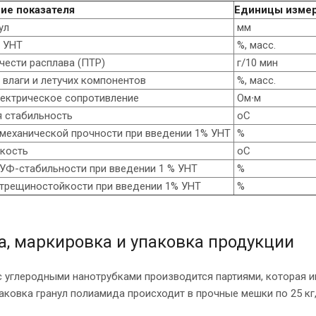
ие показателя
Единицы изме
ул
мм
 УНТ
%, масс.
чести расплава (ПТР)
г/10 мин
влаги и летучих компонентов
%, масс.
ектрическое сопротивление
Ом∙м
 стабильность
оС
еханической прочности при введении 1% УНТ
%
кость
оС
Ф-стабильности при введении 1 % УНТ
%
рещиностойкости при введении 1% УНТ
%
, маркировка и упаковка продукции
 углеродными нанотрубками производится партиями, которая им
аковка гранул полиамида происходит в прочные мешки по 25 кг,