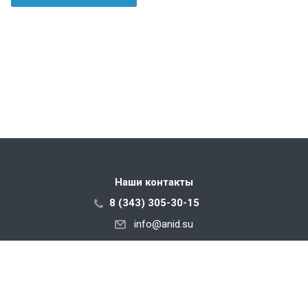
Наши контакты
8 (343) 305-30-15
info@anid.su
620010, Свердловская Область, г. Екатеринбург, ул.
Черняховского, соор 66