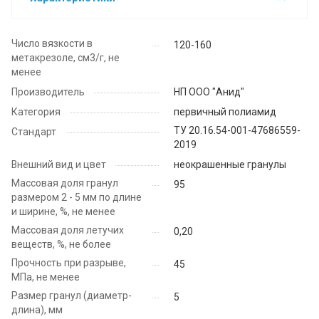
Число вязкости в
120-160
метакрезоле, см3/г, не
менее
Производитель
НП ООО "Анид"
Категория
первичный полиамид
ТУ 20.16.54-001-47686559-
Стандарт
2019
Внешний вид и цвет
неокрашенные гранулы
Массовая доля гранул
95
размером 2 - 5 мм по длине
и ширине, %, не менее
Массовая доля летучих
0,20
веществ, %, не более
Прочность при разрыве,
45
МПа, не менее
Размер гранул (диаметр-
5
длина), мм