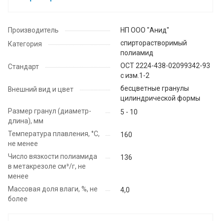
Производитель
НП ООО "Анид"
спирторастворимый
Категория
полиамид
ОСТ 2224-438-02099342-93
Стандарт
с изм.1-2
бесцветные гранулы
Внешний вид и цвет
цилиндрической формы
Размер гранул (диаметр-
5 - 10
длина), мм
Температура плавления, °C,
160
не менее
Число вязкости полиамида
136
в метакрезоле см³/г, не
менее
Массовая доля влаги, %, не
4,0
более