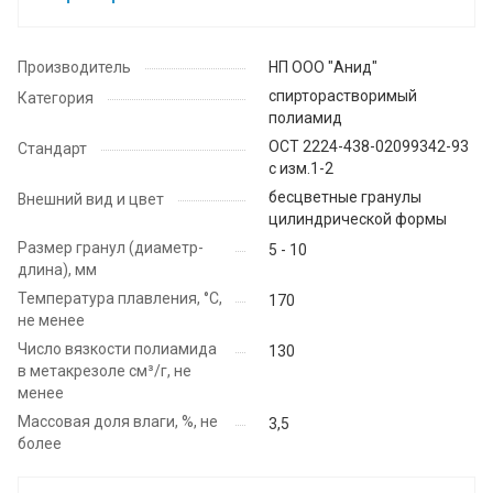
Производитель
НП ООО "Анид"
спирторастворимый
Категория
полиамид
ОСТ 2224-438-02099342-93
Стандарт
с изм.1-2
бесцветные гранулы
Внешний вид и цвет
цилиндрической формы
Размер гранул (диаметр-
5 - 10
длина), мм
Температура плавления, °C,
170
не менее
Число вязкости полиамида
130
в метакрезоле см³/г, не
менее
Массовая доля влаги, %, не
3,5
более