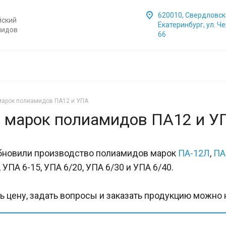
620010, Свердловска
йский
Екатеринбург, ул. Ч
мидов
66
марок полиамидов ПА12 и УПА
о марок полиамидов ПА12 и У
бновили производство полиамидов марок
ПА-12Л
,
ПА
 УПА 6-15, УПА 6/20, УПА 6/30 и УПА 6/40.
ь цену, задать вопросы и заказать продукцию можно н