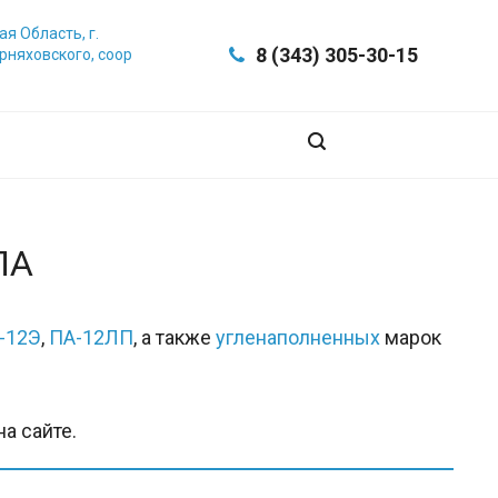
я Область, г.
8 (343) 305-30-15
ерняховского, соор
ПА
-12Э
,
ПА-12ЛП
, а также
угленаполненных
марок
а сайте.