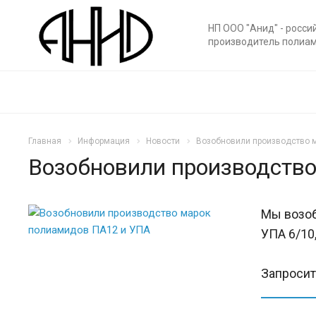
НП ООО "Анид" - росси
производитель полиа
Главная
Информация
Новости
Возобновили производство 
Возобновили производств
Мы возо
УПА 6/10,
Запросит